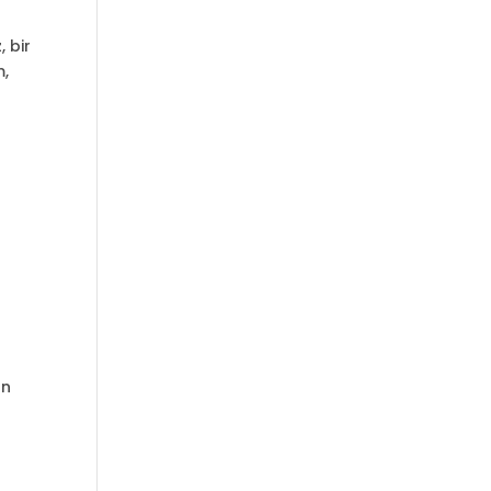
, bir
m,
an