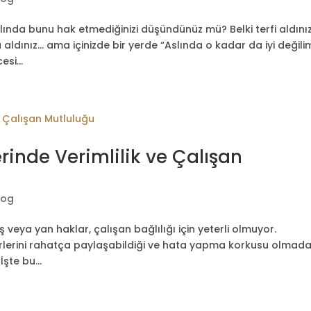
slında bunu hak etmediğinizi düşündünüz mü? Belki terfi aldınız
ldınız… ama içinizde bir yerde “Aslında o kadar da iyi değili
si...
erinde Verimlilik ve Çalışan
log
ya yan haklar, çalışan bağlılığı için yeterli olmuyor.
irlerini rahatça paylaşabildiği ve hata yapma korkusu olmad
şte bu...