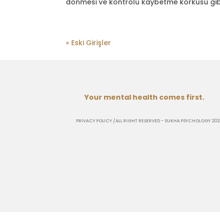
dönmesi ve kontrolü kaybetme korkusu gibi b
« Eski Girişler
Your mental health comes first.
PRIVACY POLICY
/ALL RIGHT RESERVED - SUKHA PSYCHOLOGY 20