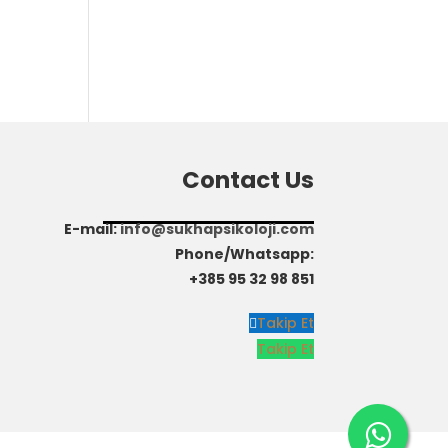
Contact Us
E-mail
:
info@sukhapsikoloji.com
Phone/Whatsapp:
+385 95 32 98 851
Takip Et
Takip Et