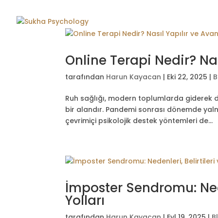
Online Terapi Nedir? Nas
tarafından
Harun Kayacan
|
Eki 22, 2025
|
B
Ruh sağlığı, modern toplumlarda giderek
bir alandır. Pandemi sonrası dönemde yalnız
çevrimiçi psikolojik destek yöntemleri de...
İmposter Sendromu: Nede
Yolları
tarafından
Harun Kayacan
|
Eyl 19, 2025
|
B