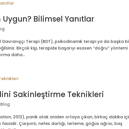
 Uygun? Bilimsel Yanıtlar
og
sel Davranışçı Terapi (BDT), psikodinamik terapi ya da başka bi
ğilsiniz. Birçok kişi, terapide başarıyı esasen “doğru” yöntemi
ırma daha...
ni Sakinleştirme Teknikleri
|
Blog
tion, 2013), panik atak aniden ortaya çıkan, birkaç dakika iç
hissidir. Çarpıntı, nefes darlığı, terleme, göğüs ağrısı, baş