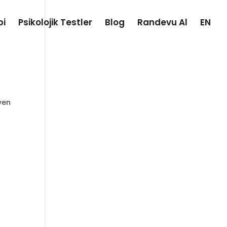
pi
Psikolojik Testler
Blog
Randevu Al
EN
yen
;