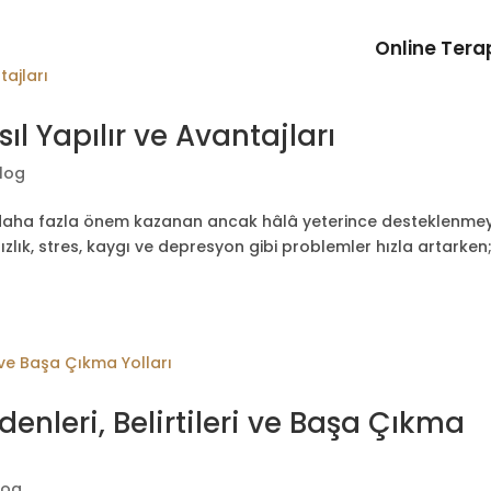
Online Tera
ıl Yapılır ve Avantajları
log
 daha fazla önem kazanan ancak hâlâ yeterince desteklenme
lık, stres, kaygı ve depresyon gibi problemler hızla artarken
nleri, Belirtileri ve Başa Çıkma
log